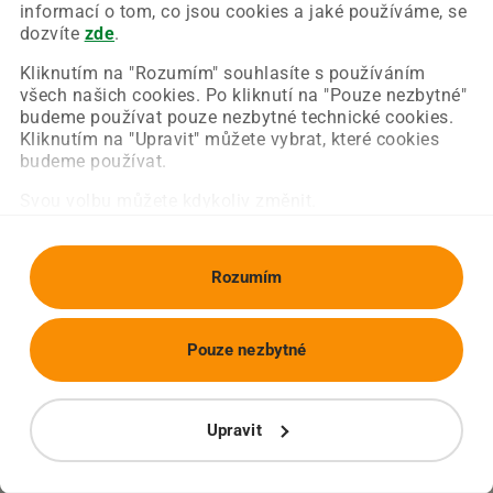
Chyba nastala na naší straně a už ji opravujeme.
informací o tom, co jsou cookies a jaké používáme, se
Zkuste prosím znovu načíst požadovanou stránku.
dozvíte
zde
.
Kliknutím na "Rozumím" souhlasíte s používáním
všech našich cookies. Po kliknutí na "Pouze nezbytné"
Obnovit stránku
Úvodní strana
budeme používat pouze nezbytné technické cookies.
Kliknutím na "Upravit" můžete vybrat, které cookies
budeme používat.
Svou volbu můžete kdykoliv změnit.
Rozumím
Pouze nezbytné
Upravit