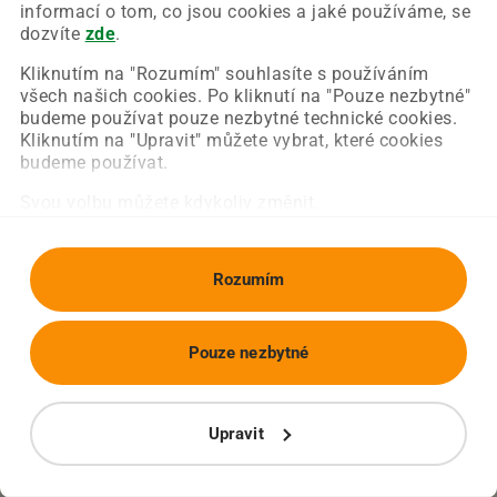
Chyba nastala na naší straně a už ji opravujeme.
informací o tom, co jsou cookies a jaké používáme, se
Zkuste prosím znovu načíst požadovanou stránku.
dozvíte
zde
.
Kliknutím na "Rozumím" souhlasíte s používáním
všech našich cookies. Po kliknutí na "Pouze nezbytné"
Obnovit stránku
Úvodní strana
budeme používat pouze nezbytné technické cookies.
Kliknutím na "Upravit" můžete vybrat, které cookies
budeme používat.
Svou volbu můžete kdykoliv změnit.
Rozumím
Pouze nezbytné
Upravit