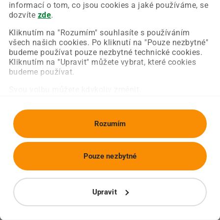
Chyba nastala na naší straně a už ji opravujeme.
informací o tom, co jsou cookies a jaké používáme, se
Zkuste prosím znovu načíst požadovanou stránku.
dozvíte
zde
.
Kliknutím na "Rozumím" souhlasíte s používáním
všech našich cookies. Po kliknutí na "Pouze nezbytné"
Obnovit stránku
Úvodní strana
budeme používat pouze nezbytné technické cookies.
Kliknutím na "Upravit" můžete vybrat, které cookies
budeme používat.
Svou volbu můžete kdykoliv změnit.
Rozumím
Pouze nezbytné
Upravit