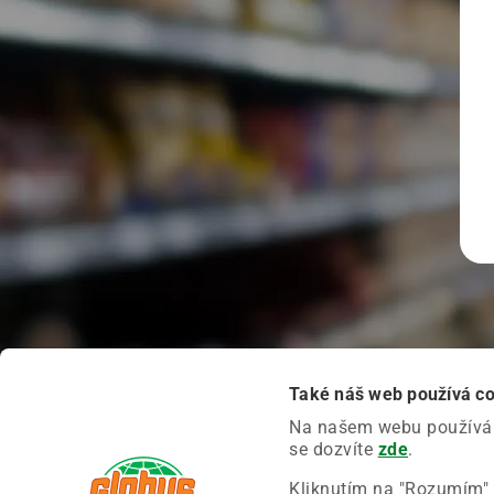
Také náš web používá c
Na našem webu používáme
se dozvíte
zde
.
Kliknutím na "Rozumím" 