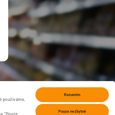
Rozumím
ké používáme,
Pouze nezbytné
na "Pouze