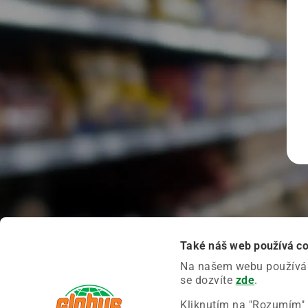
Také náš web používá c
Na našem webu používáme
se dozvíte
zde
.
Kliknutím na "Rozumím" 