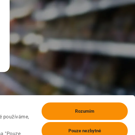
Rozumím
ké používáme,
Pouze nezbytné
na "Pouze