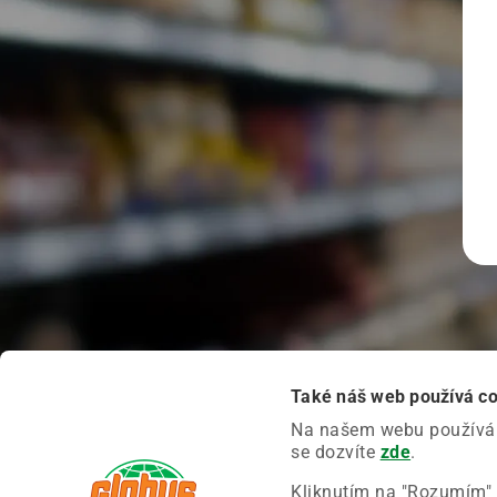
Také náš web používá c
Na našem webu používáme
se dozvíte
zde
.
Kliknutím na "Rozumím" 