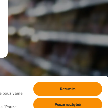
Rozumím
ké používáme,
Pouze nezbytné
na "Pouze