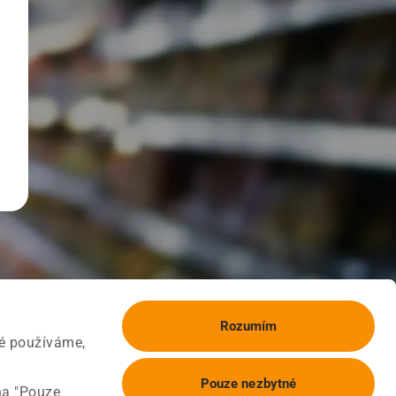
Rozumím
ké používáme,
Pouze nezbytné
na "Pouze