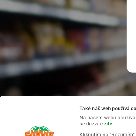
Také náš web používá c
Na našem webu používáme
se dozvíte
zde
.
Kliknutím na "Rozumím" 