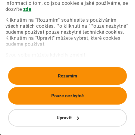
Chyba nastala na naší straně a už ji opravujeme.
informací o tom, co jsou cookies a jaké používáme, se
Zkuste prosím znovu načíst požadovanou stránku.
dozvíte
zde
.
Kliknutím na "Rozumím" souhlasíte s používáním
všech našich cookies. Po kliknutí na "Pouze nezbytné"
Obnovit stránku
Úvodní strana
budeme používat pouze nezbytné technické cookies.
Kliknutím na "Upravit" můžete vybrat, které cookies
budeme používat.
Svou volbu můžete kdykoliv změnit.
Rozumím
Pouze nezbytné
Upravit