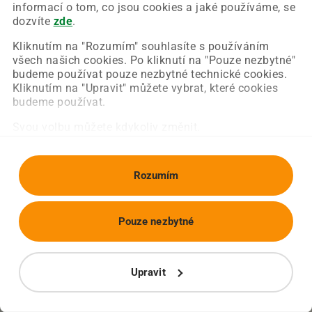
Chyba nastala na naší straně a už ji opravujeme.
informací o tom, co jsou cookies a jaké používáme, se
Zkuste prosím znovu načíst požadovanou stránku.
dozvíte
zde
.
Kliknutím na "Rozumím" souhlasíte s používáním
všech našich cookies. Po kliknutí na "Pouze nezbytné"
Obnovit stránku
Úvodní strana
budeme používat pouze nezbytné technické cookies.
Kliknutím na "Upravit" můžete vybrat, které cookies
budeme používat.
Svou volbu můžete kdykoliv změnit.
Rozumím
Pouze nezbytné
Upravit