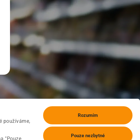
Rozumím
ké používáme,
Pouze nezbytné
na "Pouze