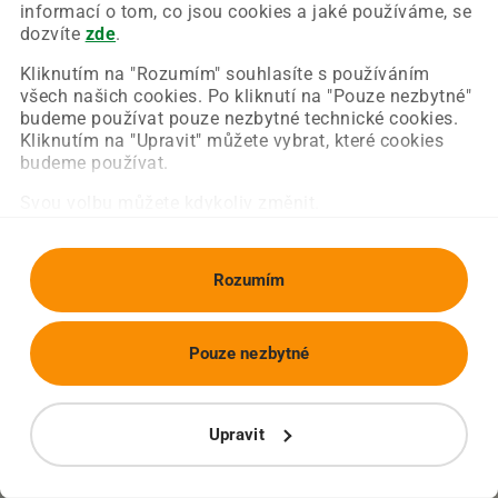
Chyba nastala na naší straně a už ji opravujeme.
informací o tom, co jsou cookies a jaké používáme, se
Zkuste prosím znovu načíst požadovanou stránku.
dozvíte
zde
.
Kliknutím na "Rozumím" souhlasíte s používáním
všech našich cookies. Po kliknutí na "Pouze nezbytné"
Obnovit stránku
Úvodní strana
budeme používat pouze nezbytné technické cookies.
Kliknutím na "Upravit" můžete vybrat, které cookies
budeme používat.
Svou volbu můžete kdykoliv změnit.
Rozumím
Pouze nezbytné
Upravit