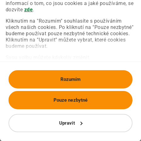
Chyba nastala na naší straně a už ji opravujeme.
informací o tom, co jsou cookies a jaké používáme, se
Zkuste prosím znovu načíst požadovanou stránku.
dozvíte
zde
.
Kliknutím na "Rozumím" souhlasíte s používáním
všech našich cookies. Po kliknutí na "Pouze nezbytné"
Obnovit stránku
Úvodní strana
budeme používat pouze nezbytné technické cookies.
Kliknutím na "Upravit" můžete vybrat, které cookies
budeme používat.
Svou volbu můžete kdykoliv změnit.
Rozumím
Pouze nezbytné
Upravit