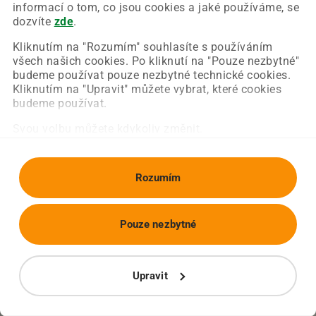
Chyba nastala na naší straně a už ji opravujeme.
informací o tom, co jsou cookies a jaké používáme, se
Zkuste prosím znovu načíst požadovanou stránku.
dozvíte
zde
.
Kliknutím na "Rozumím" souhlasíte s používáním
všech našich cookies. Po kliknutí na "Pouze nezbytné"
Obnovit stránku
Úvodní strana
budeme používat pouze nezbytné technické cookies.
Kliknutím na "Upravit" můžete vybrat, které cookies
budeme používat.
Svou volbu můžete kdykoliv změnit.
Rozumím
Pouze nezbytné
Upravit