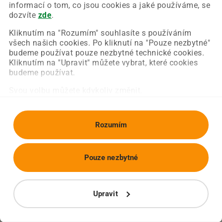
Chyba nastala na naší straně a už ji opravujeme.
informací o tom, co jsou cookies a jaké používáme, se
Zkuste prosím znovu načíst požadovanou stránku.
dozvíte
zde
.
Kliknutím na "Rozumím" souhlasíte s používáním
všech našich cookies. Po kliknutí na "Pouze nezbytné"
Obnovit stránku
Úvodní strana
budeme používat pouze nezbytné technické cookies.
Kliknutím na "Upravit" můžete vybrat, které cookies
budeme používat.
Svou volbu můžete kdykoliv změnit.
Rozumím
Pouze nezbytné
Upravit