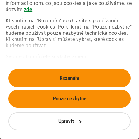
Chyba nastala na naší straně a už ji opravujeme.
informací o tom, co jsou cookies a jaké používáme, se
Zkuste prosím znovu načíst požadovanou stránku.
dozvíte
zde
.
Kliknutím na "Rozumím" souhlasíte s používáním
všech našich cookies. Po kliknutí na "Pouze nezbytné"
Obnovit stránku
Úvodní strana
budeme používat pouze nezbytné technické cookies.
Kliknutím na "Upravit" můžete vybrat, které cookies
budeme používat.
Svou volbu můžete kdykoliv změnit.
Rozumím
Pouze nezbytné
Upravit