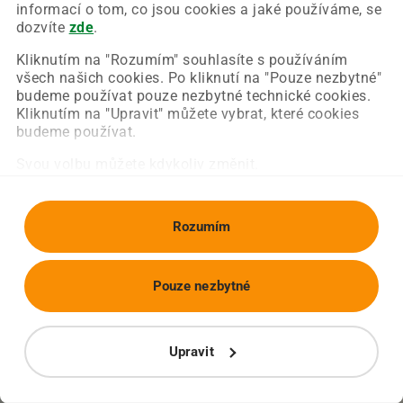
Chyba nastala na naší straně a už ji opravujeme.
informací o tom, co jsou cookies a jaké používáme, se
Zkuste prosím znovu načíst požadovanou stránku.
dozvíte
zde
.
Kliknutím na "Rozumím" souhlasíte s používáním
všech našich cookies. Po kliknutí na "Pouze nezbytné"
Obnovit stránku
Úvodní strana
budeme používat pouze nezbytné technické cookies.
Kliknutím na "Upravit" můžete vybrat, které cookies
budeme používat.
Svou volbu můžete kdykoliv změnit.
Rozumím
Pouze nezbytné
Upravit