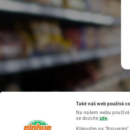
Také náš web používá c
Na našem webu používáme
se dozvíte
zde
.
Kliknutím na "Rozumím" 