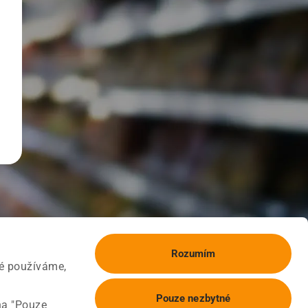
Rozumím
ké používáme,
Pouze nezbytné
na "Pouze