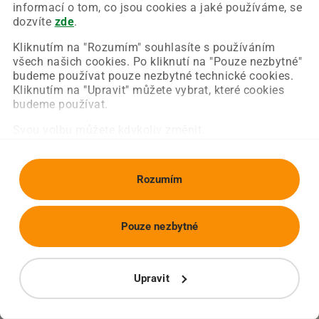
Chyba nastala na naší straně a už ji opravujeme.
informací o tom, co jsou cookies a jaké používáme, se
Zkuste prosím znovu načíst požadovanou stránku.
dozvíte
zde
.
Kliknutím na "Rozumím" souhlasíte s používáním
všech našich cookies. Po kliknutí na "Pouze nezbytné"
Obnovit stránku
Úvodní strana
budeme používat pouze nezbytné technické cookies.
Kliknutím na "Upravit" můžete vybrat, které cookies
budeme používat.
Svou volbu můžete kdykoliv změnit.
Rozumím
Pouze nezbytné
Upravit