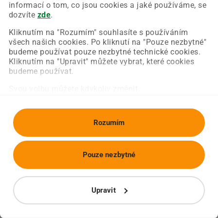
Chyba nastala na naší straně a už ji opravujeme.
informací o tom, co jsou cookies a jaké používáme, se
Zkuste prosím znovu načíst požadovanou stránku.
dozvíte
zde
.
Kliknutím na "Rozumím" souhlasíte s používáním
všech našich cookies. Po kliknutí na "Pouze nezbytné"
Obnovit stránku
Úvodní strana
budeme používat pouze nezbytné technické cookies.
Kliknutím na "Upravit" můžete vybrat, které cookies
budeme používat.
Svou volbu můžete kdykoliv změnit.
Rozumím
Pouze nezbytné
Upravit