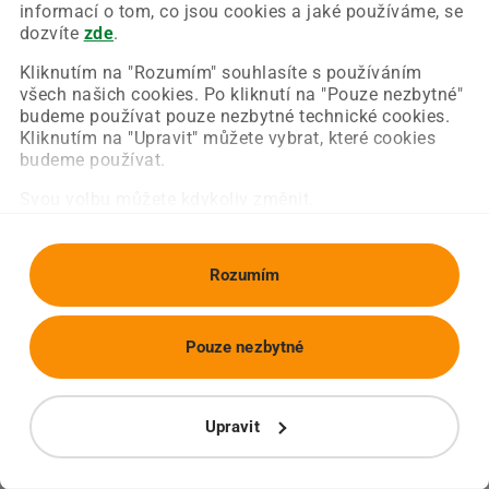
Chyba nastala na naší straně a už ji opravujeme.
informací o tom, co jsou cookies a jaké používáme, se
Zkuste prosím znovu načíst požadovanou stránku.
dozvíte
zde
.
Kliknutím na "Rozumím" souhlasíte s používáním
všech našich cookies. Po kliknutí na "Pouze nezbytné"
Obnovit stránku
Úvodní strana
budeme používat pouze nezbytné technické cookies.
Kliknutím na "Upravit" můžete vybrat, které cookies
budeme používat.
Svou volbu můžete kdykoliv změnit.
Rozumím
Pouze nezbytné
Upravit