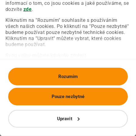
Chyba nastala na naší straně a už ji opravujeme.
informací o tom, co jsou cookies a jaké používáme, se
Zkuste prosím znovu načíst požadovanou stránku.
dozvíte
zde
.
Kliknutím na "Rozumím" souhlasíte s používáním
všech našich cookies. Po kliknutí na "Pouze nezbytné"
Obnovit stránku
Úvodní strana
budeme používat pouze nezbytné technické cookies.
Kliknutím na "Upravit" můžete vybrat, které cookies
budeme používat.
Svou volbu můžete kdykoliv změnit.
Rozumím
Pouze nezbytné
Upravit