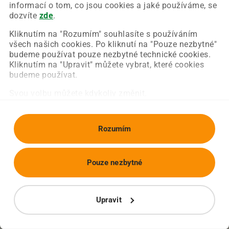
Chyba nastala na naší straně a už ji opravujeme.
informací o tom, co jsou cookies a jaké používáme, se
Zkuste prosím znovu načíst požadovanou stránku.
dozvíte
zde
.
Kliknutím na "Rozumím" souhlasíte s používáním
všech našich cookies. Po kliknutí na "Pouze nezbytné"
Obnovit stránku
Úvodní strana
budeme používat pouze nezbytné technické cookies.
Kliknutím na "Upravit" můžete vybrat, které cookies
budeme používat.
Svou volbu můžete kdykoliv změnit.
Rozumím
Pouze nezbytné
Upravit