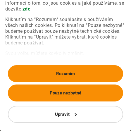
Chyba nastala na naší straně a už ji opravujeme.
informací o tom, co jsou cookies a jaké používáme, se
Zkuste prosím znovu načíst požadovanou stránku.
dozvíte
zde
.
Kliknutím na "Rozumím" souhlasíte s používáním
všech našich cookies. Po kliknutí na "Pouze nezbytné"
Obnovit stránku
Úvodní strana
budeme používat pouze nezbytné technické cookies.
Kliknutím na "Upravit" můžete vybrat, které cookies
budeme používat.
Svou volbu můžete kdykoliv změnit.
Rozumím
Pouze nezbytné
Upravit