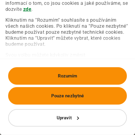
Chyba nastala na naší straně a už ji opravujeme.
informací o tom, co jsou cookies a jaké používáme, se
Zkuste prosím znovu načíst požadovanou stránku.
dozvíte
zde
.
Kliknutím na "Rozumím" souhlasíte s používáním
všech našich cookies. Po kliknutí na "Pouze nezbytné"
Obnovit stránku
Úvodní strana
budeme používat pouze nezbytné technické cookies.
Kliknutím na "Upravit" můžete vybrat, které cookies
budeme používat.
Svou volbu můžete kdykoliv změnit.
Rozumím
Pouze nezbytné
Upravit