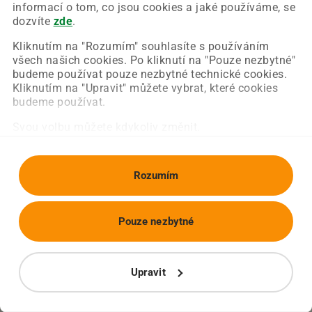
Chyba nastala na naší straně a už ji opravujeme.
informací o tom, co jsou cookies a jaké používáme, se
Zkuste prosím znovu načíst požadovanou stránku.
dozvíte
zde
.
Kliknutím na "Rozumím" souhlasíte s používáním
všech našich cookies. Po kliknutí na "Pouze nezbytné"
Obnovit stránku
Úvodní strana
budeme používat pouze nezbytné technické cookies.
Kliknutím na "Upravit" můžete vybrat, které cookies
budeme používat.
Svou volbu můžete kdykoliv změnit.
Rozumím
Pouze nezbytné
Upravit