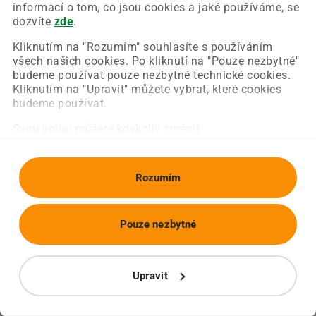
Chyba nastala na naší straně a už ji opravujeme.
informací o tom, co jsou cookies a jaké používáme, se
Zkuste prosím znovu načíst požadovanou stránku.
dozvíte
zde
.
Kliknutím na "Rozumím" souhlasíte s používáním
všech našich cookies. Po kliknutí na "Pouze nezbytné"
Obnovit stránku
Úvodní strana
budeme používat pouze nezbytné technické cookies.
Kliknutím na "Upravit" můžete vybrat, které cookies
budeme používat.
Svou volbu můžete kdykoliv změnit.
Rozumím
Pouze nezbytné
Upravit