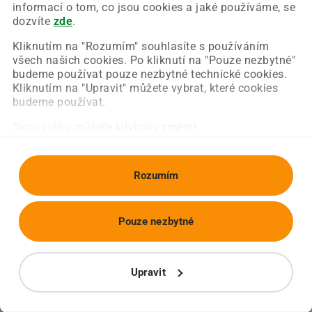
Chyba nastala na naší straně a už ji opravujeme.
informací o tom, co jsou cookies a jaké používáme, se
Zkuste prosím znovu načíst požadovanou stránku.
dozvíte
zde
.
Kliknutím na "Rozumím" souhlasíte s používáním
všech našich cookies. Po kliknutí na "Pouze nezbytné"
Obnovit stránku
Úvodní strana
budeme používat pouze nezbytné technické cookies.
Kliknutím na "Upravit" můžete vybrat, které cookies
budeme používat.
Svou volbu můžete kdykoliv změnit.
Rozumím
Pouze nezbytné
Upravit