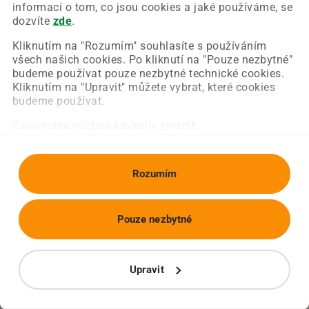
Chyba nastala na naší straně a už ji opravujeme.
informací o tom, co jsou cookies a jaké používáme, se
Zkuste prosím znovu načíst požadovanou stránku.
dozvíte
zde
.
Kliknutím na "Rozumím" souhlasíte s používáním
všech našich cookies. Po kliknutí na "Pouze nezbytné"
Obnovit stránku
Úvodní strana
budeme používat pouze nezbytné technické cookies.
Kliknutím na "Upravit" můžete vybrat, které cookies
budeme používat.
Svou volbu můžete kdykoliv změnit.
Rozumím
Pouze nezbytné
Upravit