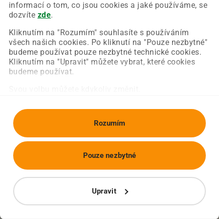
Chyba nastala na naší straně a už ji opravujeme.
informací o tom, co jsou cookies a jaké používáme, se
Zkuste prosím znovu načíst požadovanou stránku.
dozvíte
zde
.
Kliknutím na "Rozumím" souhlasíte s používáním
všech našich cookies. Po kliknutí na "Pouze nezbytné"
Obnovit stránku
Úvodní strana
budeme používat pouze nezbytné technické cookies.
Kliknutím na "Upravit" můžete vybrat, které cookies
budeme používat.
Svou volbu můžete kdykoliv změnit.
Rozumím
Pouze nezbytné
Upravit