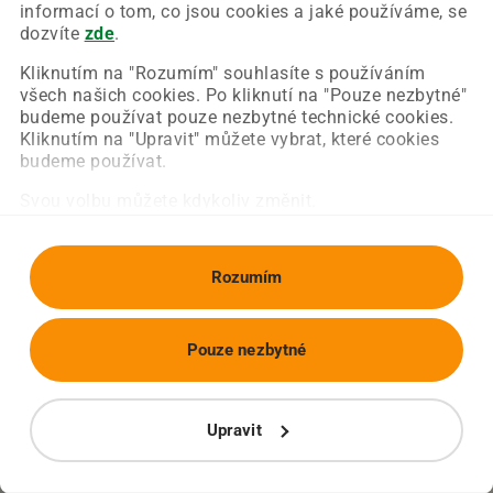
Chyba nastala na naší straně a už ji opravujeme.
informací o tom, co jsou cookies a jaké používáme, se
Zkuste prosím znovu načíst požadovanou stránku.
dozvíte
zde
.
Kliknutím na "Rozumím" souhlasíte s používáním
všech našich cookies. Po kliknutí na "Pouze nezbytné"
Obnovit stránku
Úvodní strana
budeme používat pouze nezbytné technické cookies.
Kliknutím na "Upravit" můžete vybrat, které cookies
budeme používat.
Svou volbu můžete kdykoliv změnit.
Rozumím
Pouze nezbytné
Upravit