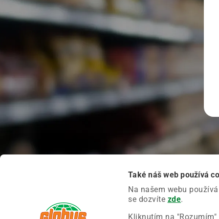
Také náš web používá c
Na našem webu používáme
se dozvíte
zde
.
Kliknutím na "Rozumím" 