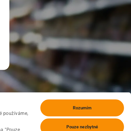
Rozumím
ké používáme,
Pouze nezbytné
na "Pouze