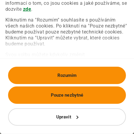
Chyba nastala na naší straně a už ji opravujeme.
informací o tom, co jsou cookies a jaké používáme, se
Zkuste prosím znovu načíst požadovanou stránku.
dozvíte
zde
.
Kliknutím na "Rozumím" souhlasíte s používáním
všech našich cookies. Po kliknutí na "Pouze nezbytné"
Obnovit stránku
Úvodní strana
budeme používat pouze nezbytné technické cookies.
Kliknutím na "Upravit" můžete vybrat, které cookies
budeme používat.
Svou volbu můžete kdykoliv změnit.
Rozumím
Pouze nezbytné
Upravit