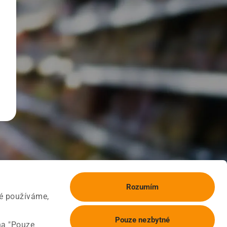
Rozumím
ké používáme,
Pouze nezbytné
na "Pouze