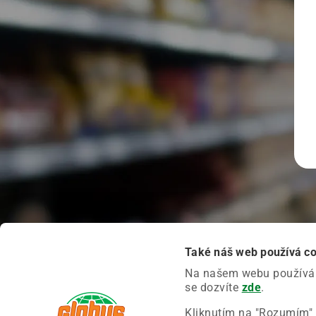
Také náš web používá c
Na našem webu používáme
se dozvíte
zde
.
Kliknutím na "Rozumím" 