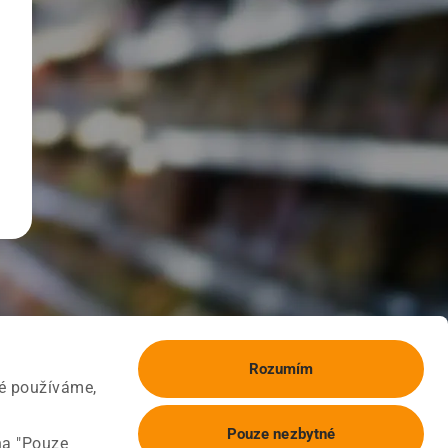
Rozumím
ké používáme,
Pouze nezbytné
na "Pouze