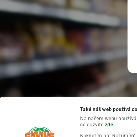
Také náš web používá c
Na našem webu používáme
se dozvíte
zde
.
Kliknutím na "Rozumím" 