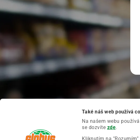
Také náš web používá c
Na našem webu používáme
se dozvíte
zde
.
Kliknutím na "Rozumím" 