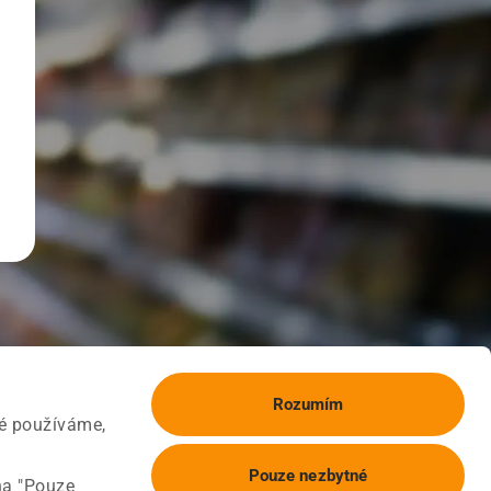
Rozumím
ké používáme,
Pouze nezbytné
na "Pouze