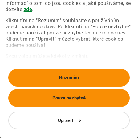
Chyba nastala na naší straně a už ji opravujeme.
informací o tom, co jsou cookies a jaké používáme, se
Zkuste prosím znovu načíst požadovanou stránku.
dozvíte
zde
.
Kliknutím na "Rozumím" souhlasíte s používáním
všech našich cookies. Po kliknutí na "Pouze nezbytné"
Obnovit stránku
Úvodní strana
budeme používat pouze nezbytné technické cookies.
Kliknutím na "Upravit" můžete vybrat, které cookies
budeme používat.
Svou volbu můžete kdykoliv změnit.
Rozumím
Pouze nezbytné
Upravit