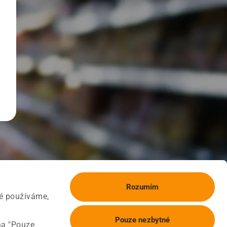
Rozumím
ké používáme,
Pouze nezbytné
na "Pouze