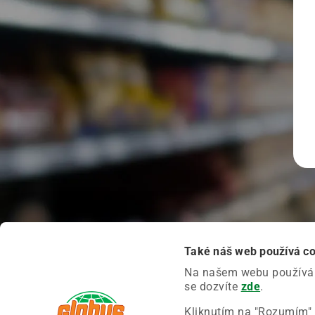
Také náš web používá c
Na našem webu používáme
se dozvíte
zde
.
Kliknutím na "Rozumím" 