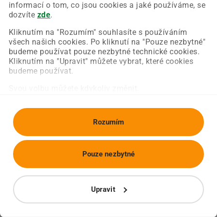
Chyba nastala na naší straně a už ji opravujeme.
informací o tom, co jsou cookies a jaké používáme, se
Zkuste prosím znovu načíst požadovanou stránku.
dozvíte
zde
.
Kliknutím na "Rozumím" souhlasíte s používáním
všech našich cookies. Po kliknutí na "Pouze nezbytné"
Obnovit stránku
Úvodní strana
budeme používat pouze nezbytné technické cookies.
Kliknutím na "Upravit" můžete vybrat, které cookies
budeme používat.
Svou volbu můžete kdykoliv změnit.
Rozumím
Pouze nezbytné
Upravit