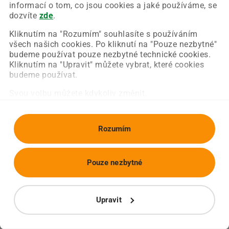
Chyba nastala na naší straně a už ji opravujeme.
informací o tom, co jsou cookies a jaké používáme, se
Zkuste prosím znovu načíst požadovanou stránku.
dozvíte
zde
.
Kliknutím na "Rozumím" souhlasíte s používáním
všech našich cookies. Po kliknutí na "Pouze nezbytné"
Obnovit stránku
Úvodní strana
budeme používat pouze nezbytné technické cookies.
Kliknutím na "Upravit" můžete vybrat, které cookies
budeme používat.
Svou volbu můžete kdykoliv změnit.
Rozumím
Pouze nezbytné
Upravit