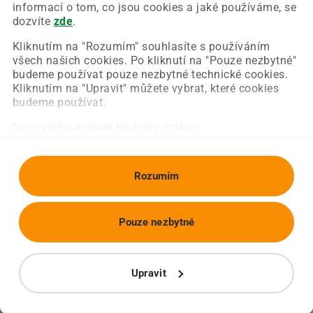
Chyba nastala na naší straně a už ji opravujeme.
informací o tom, co jsou cookies a jaké používáme, se
Zkuste prosím znovu načíst požadovanou stránku.
dozvíte
zde
.
Kliknutím na "Rozumím" souhlasíte s používáním
všech našich cookies. Po kliknutí na "Pouze nezbytné"
Obnovit stránku
Úvodní strana
budeme používat pouze nezbytné technické cookies.
Kliknutím na "Upravit" můžete vybrat, které cookies
budeme používat.
Svou volbu můžete kdykoliv změnit.
Rozumím
Pouze nezbytné
Upravit