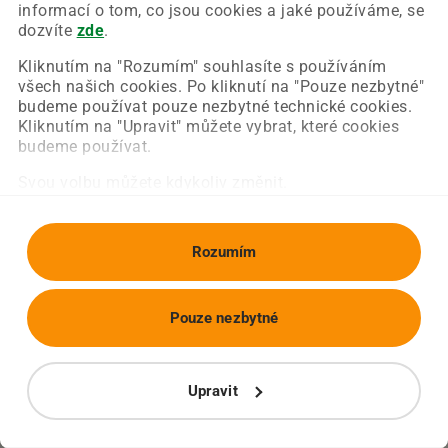
Chyba nastala na naší straně a už ji opravujeme.
informací o tom, co jsou cookies a jaké používáme, se
Zkuste prosím znovu načíst požadovanou stránku.
dozvíte
zde
.
Kliknutím na "Rozumím" souhlasíte s používáním
všech našich cookies. Po kliknutí na "Pouze nezbytné"
Obnovit stránku
Úvodní strana
budeme používat pouze nezbytné technické cookies.
Kliknutím na "Upravit" můžete vybrat, které cookies
budeme používat.
Svou volbu můžete kdykoliv změnit.
Rozumím
Pouze nezbytné
Upravit