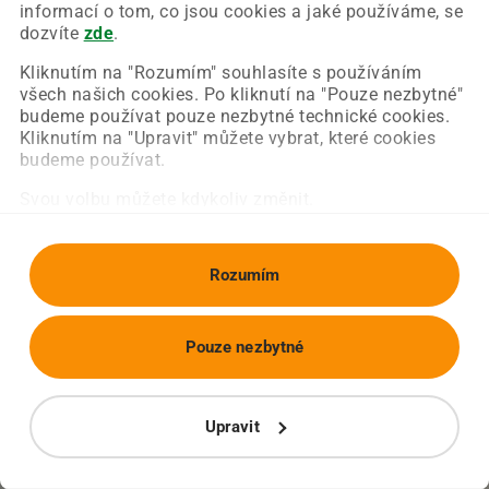
Chyba nastala na naší straně a už ji opravujeme.
informací o tom, co jsou cookies a jaké používáme, se
Zkuste prosím znovu načíst požadovanou stránku.
dozvíte
zde
.
Kliknutím na "Rozumím" souhlasíte s používáním
všech našich cookies. Po kliknutí na "Pouze nezbytné"
Obnovit stránku
Úvodní strana
budeme používat pouze nezbytné technické cookies.
Kliknutím na "Upravit" můžete vybrat, které cookies
budeme používat.
Svou volbu můžete kdykoliv změnit.
Rozumím
Pouze nezbytné
Upravit