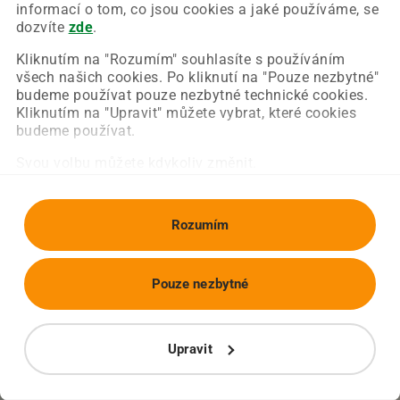
Chyba nastala na naší straně a už ji opravujeme.
informací o tom, co jsou cookies a jaké používáme, se
Zkuste prosím znovu načíst požadovanou stránku.
dozvíte
zde
.
Kliknutím na "Rozumím" souhlasíte s používáním
všech našich cookies. Po kliknutí na "Pouze nezbytné"
Obnovit stránku
Úvodní strana
budeme používat pouze nezbytné technické cookies.
Kliknutím na "Upravit" můžete vybrat, které cookies
budeme používat.
Svou volbu můžete kdykoliv změnit.
Rozumím
Pouze nezbytné
Upravit