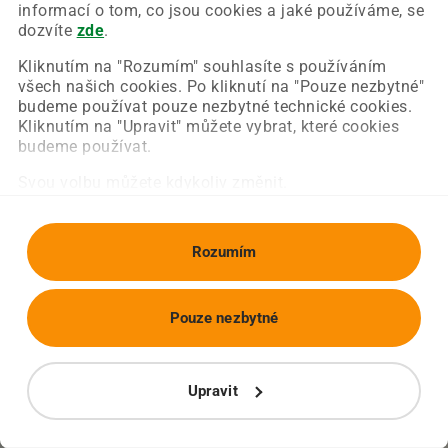
Chyba nastala na naší straně a už ji opravujeme.
informací o tom, co jsou cookies a jaké používáme, se
Zkuste prosím znovu načíst požadovanou stránku.
dozvíte
zde
.
Kliknutím na "Rozumím" souhlasíte s používáním
všech našich cookies. Po kliknutí na "Pouze nezbytné"
Obnovit stránku
Úvodní strana
budeme používat pouze nezbytné technické cookies.
Kliknutím na "Upravit" můžete vybrat, které cookies
budeme používat.
Svou volbu můžete kdykoliv změnit.
Rozumím
Pouze nezbytné
Upravit