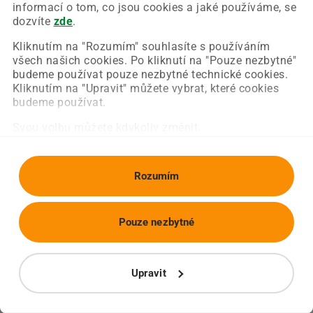
Chyba nastala na naší straně a už ji opravujeme.
informací o tom, co jsou cookies a jaké používáme, se
Zkuste prosím znovu načíst požadovanou stránku.
dozvíte
zde
.
Kliknutím na "Rozumím" souhlasíte s používáním
všech našich cookies. Po kliknutí na "Pouze nezbytné"
Obnovit stránku
Úvodní strana
budeme používat pouze nezbytné technické cookies.
Kliknutím na "Upravit" můžete vybrat, které cookies
budeme používat.
Svou volbu můžete kdykoliv změnit.
Rozumím
Pouze nezbytné
Upravit