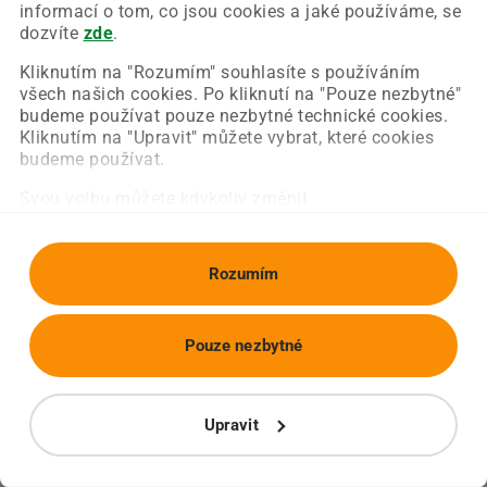
Chyba nastala na naší straně a už ji opravujeme.
informací o tom, co jsou cookies a jaké používáme, se
Zkuste prosím znovu načíst požadovanou stránku.
dozvíte
zde
.
Kliknutím na "Rozumím" souhlasíte s používáním
všech našich cookies. Po kliknutí na "Pouze nezbytné"
Obnovit stránku
Úvodní strana
budeme používat pouze nezbytné technické cookies.
Kliknutím na "Upravit" můžete vybrat, které cookies
budeme používat.
Svou volbu můžete kdykoliv změnit.
Rozumím
Pouze nezbytné
Upravit