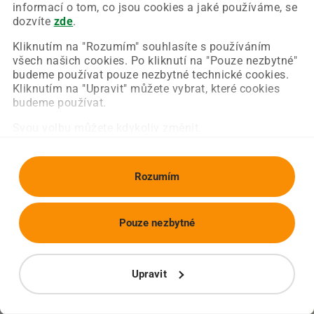
Chyba nastala na naší straně a už ji opravujeme.
informací o tom, co jsou cookies a jaké používáme, se
Zkuste prosím znovu načíst požadovanou stránku.
dozvíte
zde
.
Kliknutím na "Rozumím" souhlasíte s používáním
všech našich cookies. Po kliknutí na "Pouze nezbytné"
Obnovit stránku
Úvodní strana
budeme používat pouze nezbytné technické cookies.
Kliknutím na "Upravit" můžete vybrat, které cookies
budeme používat.
Svou volbu můžete kdykoliv změnit.
Rozumím
Pouze nezbytné
Upravit