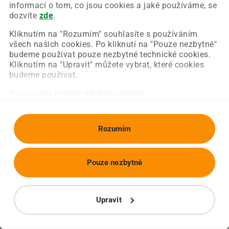
Chyba nastala na naší straně a už ji opravujeme.
informací o tom, co jsou cookies a jaké používáme, se
Zkuste prosím znovu načíst požadovanou stránku.
dozvíte
zde
.
Kliknutím na "Rozumím" souhlasíte s používáním
všech našich cookies. Po kliknutí na "Pouze nezbytné"
Obnovit stránku
Úvodní strana
budeme používat pouze nezbytné technické cookies.
Kliknutím na "Upravit" můžete vybrat, které cookies
budeme používat.
Svou volbu můžete kdykoliv změnit.
Rozumím
Pouze nezbytné
Upravit