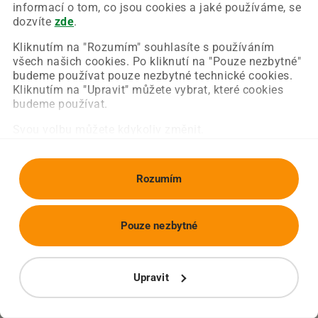
Chyba nastala na naší straně a už ji opravujeme.
informací o tom, co jsou cookies a jaké používáme, se
Zkuste prosím znovu načíst požadovanou stránku.
dozvíte
zde
.
Kliknutím na "Rozumím" souhlasíte s používáním
všech našich cookies. Po kliknutí na "Pouze nezbytné"
Obnovit stránku
Úvodní strana
budeme používat pouze nezbytné technické cookies.
Kliknutím na "Upravit" můžete vybrat, které cookies
budeme používat.
Svou volbu můžete kdykoliv změnit.
Rozumím
Pouze nezbytné
Upravit