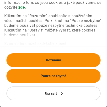
Chyba nastala na naší straně a už ji opravujeme.
informací o tom, co jsou cookies a jaké používáme, se
Zkuste prosím znovu načíst požadovanou stránku.
dozvíte
zde
.
Kliknutím na "Rozumím" souhlasíte s používáním
všech našich cookies. Po kliknutí na "Pouze nezbytné"
Obnovit stránku
Úvodní strana
budeme používat pouze nezbytné technické cookies.
Kliknutím na "Upravit" můžete vybrat, které cookies
budeme používat.
Svou volbu můžete kdykoliv změnit.
Rozumím
Pouze nezbytné
Upravit